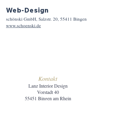
Web-Design
schönski GmbH, Salzstr. 20, 55411 Bingen
www.schoenski.de
Kontakt
Lanz Interior Design
Vorstadt 40
55451 Bingen am Rhein
Tel.:
06721.99 07 66
Mail:
info@lanz-bingen.de
Öffnungszeiten