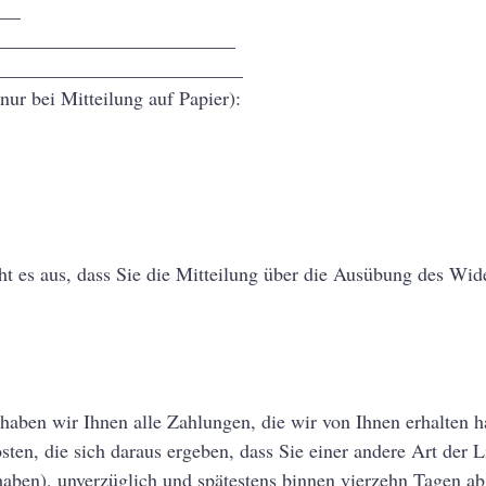
___
___________________________
 ___________________________
nur bei Mitteilung auf Papier):
ht es aus, dass Sie die Mitteilung über die Ausübung des Wide
haben wir Ihnen alle Zahlungen, die wir von Ihnen erhalten ha
ten, die sich daraus ergeben, dass Sie einer andere Art der L
 haben), unverzüglich und spätestens binnen vierzehn Tagen 